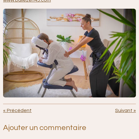
www.bullezen45.com
«
Précédent
Suivant
»
Ajouter un commentaire