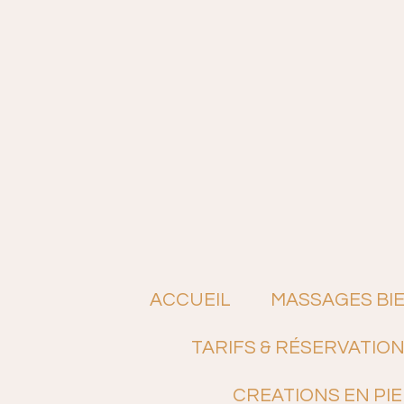
Passer
au
contenu
principal
ACCUEIL
MASSAGES BI
TARIFS & RÉSERVATIO
CREATIONS EN PI