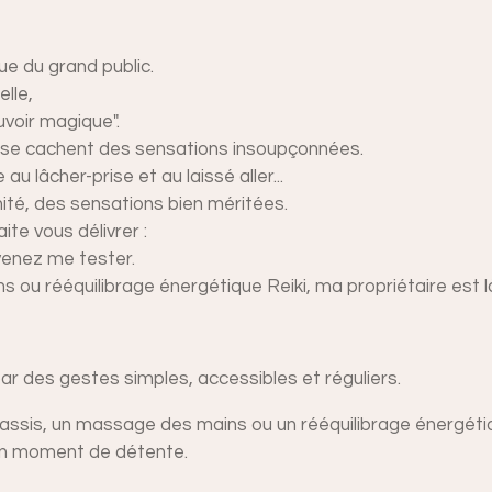
e du grand public.
elle,
voir magique".
s se cachent des sensations insoupçonnées.
au lâcher-prise et au laissé aller...
té, des sensations bien méritées.
ite vous délivrer :
 venez me tester.
ou rééquilibrage énergétique Reiki, ma propriétaire est 
ar des gestes simples, accessibles et réguliers.
assis, un massage des mains ou un rééquilibrage énergétiq
en moment de détente.