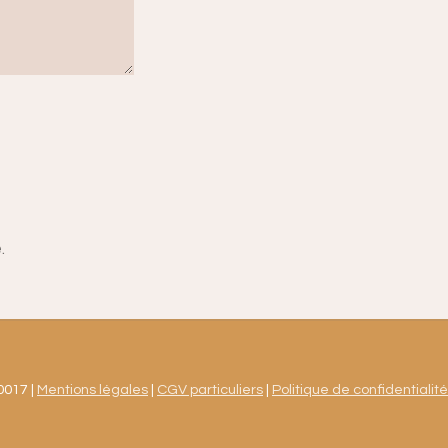
.
0017 |
Mentions légales
|
CGV particuliers
|
Politique de confidentialité