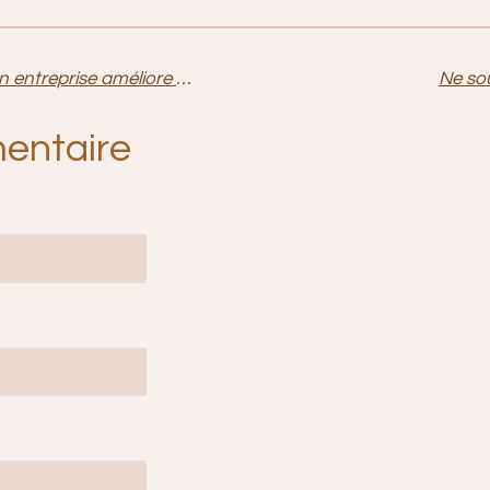
Pourquoi intégrer les massages en entreprise améliore la productivité ? Le stress au travail : un frein à l’efficacité.
Ne so
entaire