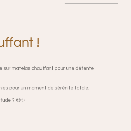
ffant !
e sur matelas chauffant pour une détente
nies pour un moment de sérénité totale.
étude ?
😌✨