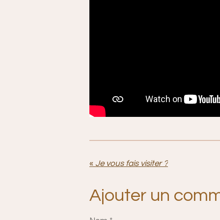
«
Je vous fais visiter ?
Ajouter un comm