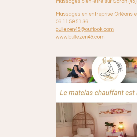
Massages bien-être sur Saran (45)
Massages en entreprise Orléans e
06 11 59 51 36
bullezen45@outlook.com
www.bullezen45.com