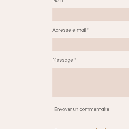
Nom *
Adresse e-mail *
Message *
Envoyer un commentaire