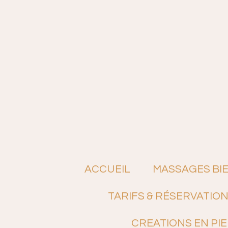
Passer
au
contenu
principal
ACCUEIL
MASSAGES BI
TARIFS & RÉSERVATIO
CREATIONS EN PI